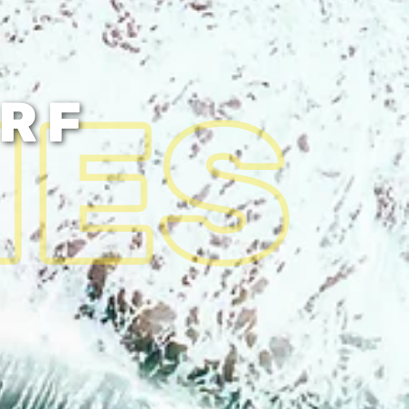
HES
URF