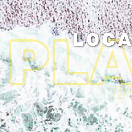
PL
LOCA
C