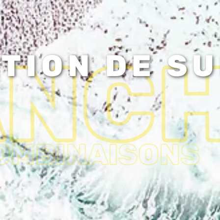
ANC
TION DE S
OMBINAISONS