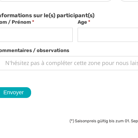
nformations sur le(s) participant(s)
om / Prénom
*
Age
*
ommentaires / observations
Envoyer
(*) Saisonpreis gültig bis zum 01. S