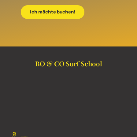
Ich möchte buchen!
BO & CO Surf School