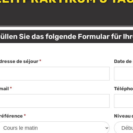
üllen Sie das folgende Formular für Ih
dresse de séjour
*
Date de
tage
i-
emps
5j
mail
*
Téléph
référence
*
Niveau 