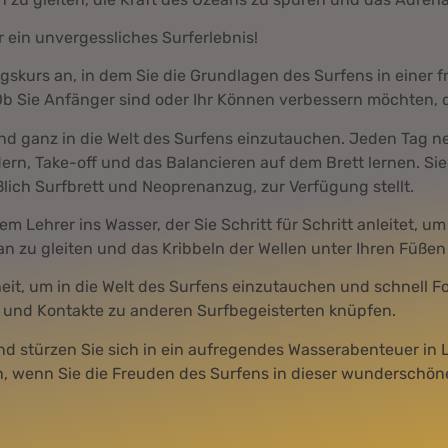
r ein unvergessliches Surferlebnis!
agskurs an, in dem Sie die Grundlagen des Surfens in einer
b Sie Anfänger sind oder Ihr Können verbessern möchten, die
 und ganz in die Welt des Surfens einzutauchen. Jeden Tag
udern, Take-off und das Balancieren auf dem Brett lernen. 
ßlich Surfbrett und Neoprenanzug, zur Verfügung stellt.
em Lehrer ins Wasser, der Sie Schritt für Schritt anleitet, u
n zu gleiten und das Kribbeln der Wellen unter Ihren Füßen
heit, um in die Welt des Surfens einzutauchen und schnell F
 und Kontakte zu anderen Surfbegeisterten knüpfen.
nd stürzen Sie sich in ein aufregendes Wasserabenteuer in
, wenn Sie die Freuden des Surfens in dieser wunderschön