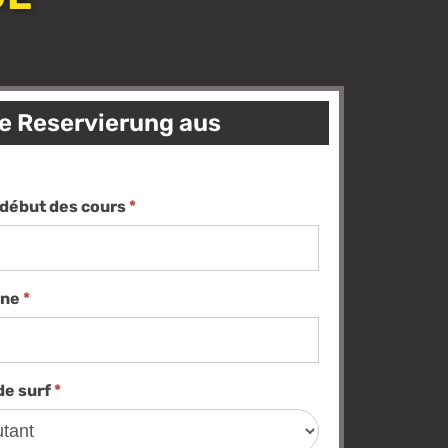
re Reservierung aus
 début des cours
*
one
*
de surf
*