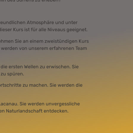
 freundlichen Atmosphäre und unter
ser Kurs ist für alle Niveaus geeignet.
 nehmen Sie an einem zweistündigen Kurs
Sie werden von unserem erfahrenen Team
m die ersten Wellen zu erwischen. Sie
 zu spüren.
ortschritte zu machen. Sie werden die
 Lacanau. Sie werden unvergessliche
en Naturlandschaft entdecken.