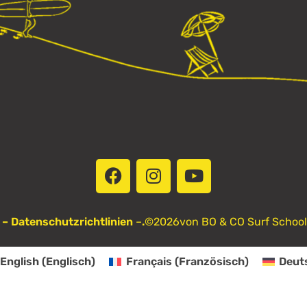
– Datenschutzrichtlinien
–
.
©2026
von BO & CO Surf School
English
(
Englisch
)
Français
(
Französisch
)
Deut